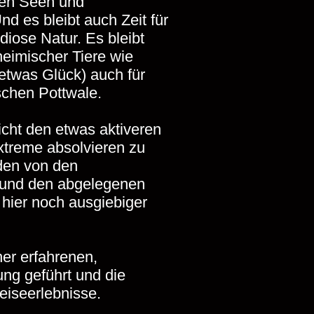
rden Seen und
d es bleibt auch Zeit für
iose Natur. Es bleibt
heimischer Tiere wie
etwas Glück) auch für
schen Pottwale.
cht den etwas aktiveren
xtreme absolvieren zu
den von den
 und den abgelegenen
e hier noch ausgiebiger
er erfahrenen,
ng geführt und die
eiseerlebnisse.