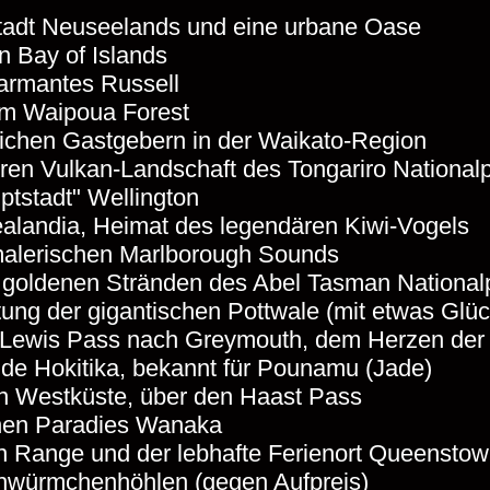
Stadt Neuseelands und eine urbane Oase
en Bay of Islands
harmantes Russell
im Waipoua Forest
lichen Gastgebern in der Waikato-Region
ren Vulkan-Landschaft des Tongariro National
ptstadt" Wellington
ealandia, Heimat des legendären Kiwi-Vogels
 malerischen Marlborough Sounds
 goldenen Stränden des Abel Tasman National
ng der gigantischen Pottwale (mit etwas Glüc
n Lewis Pass nach Greymouth, dem Herzen der
de Hokitika, bekannt für Pounamu (Jade)
en Westküste, über den Haast Pass
inen Paradies Wanaka
n Range und der lebhafte Ferienort Queensto
hwürmchenhöhlen (gegen Aufpreis)