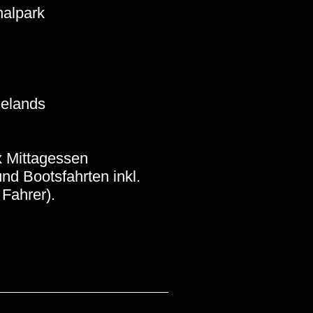
nalpark
eelands
 Mittagessen
nd Bootsfahrten inkl.
Fahrer).