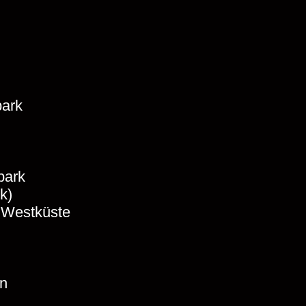
park
park
k)
 Westküste
wn