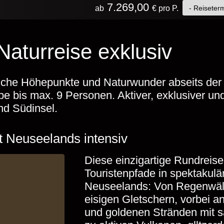
7.269,00
ab
€ pro P.
aturreise exklusiv
iche Höhepunkte und Naturwunder abseits der 
ppe bis max. 9 Personen. Aktiver, exklusiver u
nd Südinsel.
lt Neuseelands intensiv
Diese einzigartige Rundreise 
Touristenpfade in spektakulä
Neuseelands: Von Regenwäl
eisigen Gletschern, vorbei 
und goldenen Stränden mit sa