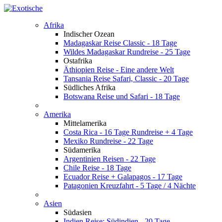
Afrika
Indischer Ozean
Madagaskar Reise Classic - 18 Tage
Wildes Madagaskar Rundreise - 25 Tage
Ostafrika
Äthiopien Reise - Eine andere Welt
Tansania Reise Safari, Classic - 20 Tage
Südliches Afrika
Botswana Reise und Safari - 18 Tage
Amerika
Mittelamerika
Costa Rica - 16 Tage Rundreise + 4 Tage
Mexiko Rundreise - 22 Tage
Südamerika
Argentinien Reisen - 22 Tage
Chile Reise - 18 Tage
Ecuador Reise + Galapagos - 17 Tage
Patagonien Kreuzfahrt - 5 Tage / 4 Nächte
Asien
Südasien
Indien Reise: Südindien - 20 Tage