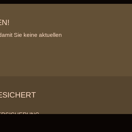
EN!
damit Sie keine aktuellen
GESICHERT
ERSICHERUNG
 TravelSecure der