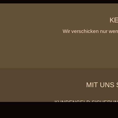
KE
Wir verschicken nur weni
MIT UNS 
KUNDENGELD-SICHERU
Wenn Sie bei uns buchen, er