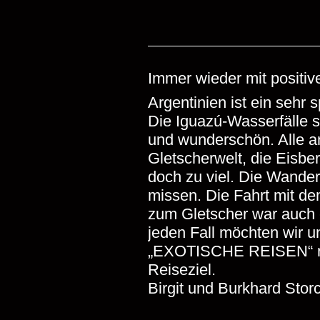
Immer wieder mit positi
Argentinien ist ein sehr
Die Iguazú-Wasserfälle si
und wunderschön. Alle an
Gletscherwelt, die Eisbe
doch zu viel. Die Wander
missen. Die Fahrt mit d
zum Gletscher war auch e
jeden Fall möchten wir un
„EXOTISCHE REISEN“ rec
Reiseziel.
Birgit und Burkhard Stor